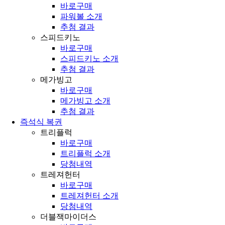
바로구매
파워볼 소개
추첨 결과
스피드키노
바로구매
스피드키노 소개
추첨 결과
메가빙고
바로구매
메가빙고 소개
추첨 결과
즉석식 복권
트리플럭
바로구매
트리플럭 소개
당첨내역
트레져헌터
바로구매
트레져헌터 소개
당첨내역
더블잭마이더스