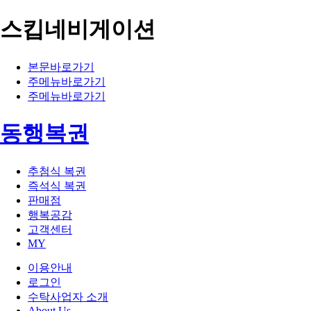
스킵네비게이션
본문바로가기
주메뉴바로가기
주메뉴바로가기
동행복권
추첨식 복권
즉석식 복권
판매점
행복공감
고객센터
MY
이용안내
로그인
수탁사업자 소개
About Us