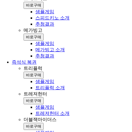
바로구매
샘플게임
스피드키노 소개
추첨결과
메가빙고
바로구매
샘플게임
메가빙고 소개
추첨결과
즉석식 복권
트리플럭
바로구매
샘플게임
트리플럭 소개
트레져헌터
바로구매
샘플게임
트레져헌터 소개
더블잭마이더스
바로구매