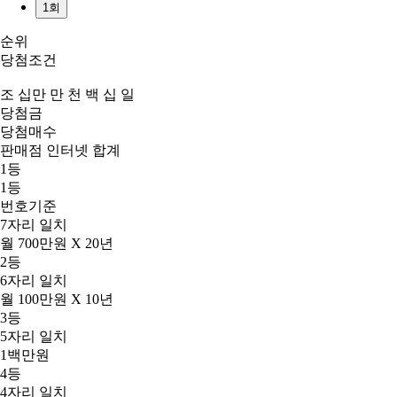
1회
순위
당첨조건
조
십만
만
천
백
십
일
당첨금
당첨매수
판매점
인터넷
합계
1등
1등
번호기준
7자리 일치
월 700만원 X 20년
2등
6자리 일치
월 100만원 X 10년
3등
5자리 일치
1백만원
4등
4자리 일치