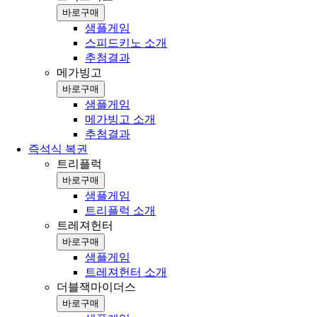
바로구매
샘플게임
스피드키노 소개
추첨결과
메가빙고
바로구매
샘플게임
메가빙고 소개
추첨결과
즉석식 복권
트리플럭
바로구매
샘플게임
트리플럭 소개
트레져헌터
바로구매
샘플게임
트레져헌터 소개
더블잭마이더스
바로구매