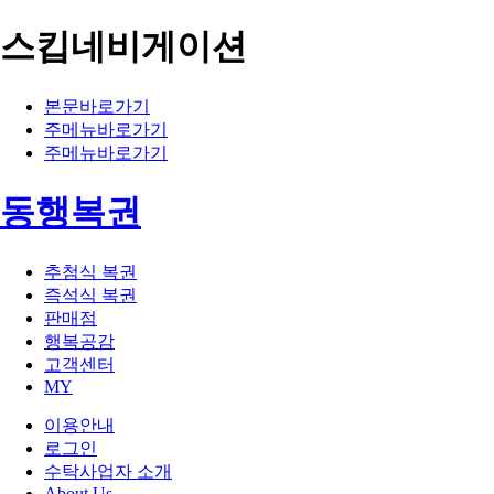
스킵네비게이션
본문바로가기
주메뉴바로가기
주메뉴바로가기
동행복권
추첨식 복권
즉석식 복권
판매점
행복공감
고객센터
MY
이용안내
로그인
수탁사업자 소개
About Us