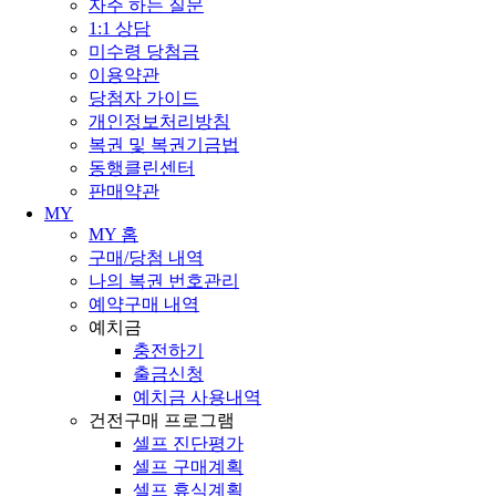
자주 하는 질문
1:1 상담
미수령 당첨금
이용약관
당첨자 가이드
개인정보처리방침
복권 및 복권기금법
동행클린센터
판매약관
MY
MY 홈
구매/당첨 내역
나의 복권 번호관리
예약구매 내역
예치금
충전하기
출금신청
예치금 사용내역
건전구매 프로그램
셀프 진단평가
셀프 구매계획
셀프 휴식계획