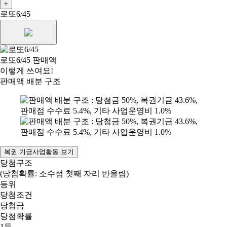
+
로또6/45
로또6/45 판매액
이렇게 쓰여요!
판매액 배분 구조
복권 기금사업활동 보기
당첨구조
(당첨확률: 소수점 첫째 자리 반올림)
등위
당첨조건
당첨금
당첨확률
1등