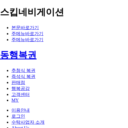
스킵네비게이션
본문바로가기
주메뉴바로가기
주메뉴바로가기
동행복권
추첨식 복권
즉석식 복권
판매점
행복공감
고객센터
MY
이용안내
로그인
수탁사업자 소개
About Us