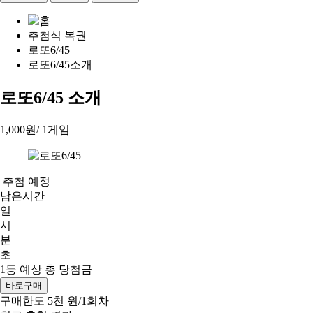
추첨식 복권
로또6/45
로또6/45소개
로또6/45 소개
1,000원
/ 1게임
추첨 예정
남은시간
일
시
분
초
1등 예상 총 당첨금
바로구매
구매한도 5천 원/1회차