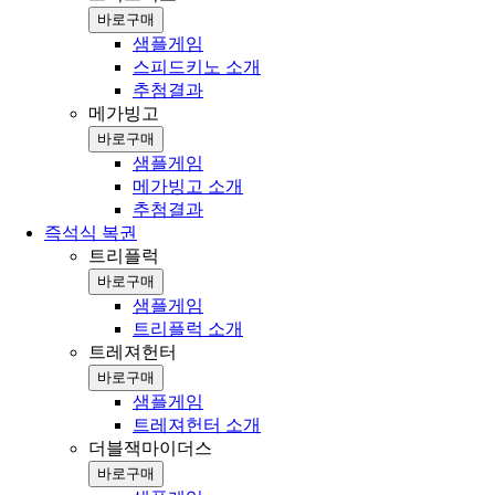
바로구매
샘플게임
스피드키노 소개
추첨결과
메가빙고
바로구매
샘플게임
메가빙고 소개
추첨결과
즉석식 복권
트리플럭
바로구매
샘플게임
트리플럭 소개
트레져헌터
바로구매
샘플게임
트레져헌터 소개
더블잭마이더스
바로구매