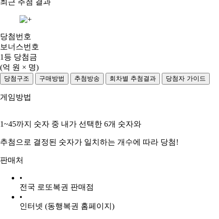
최근 추첨 결과
당첨번호
보너스번호
1등 당첨금
(
억 원 ×
명)
당첨구조
구매방법
추첨방송
회차별 추첨결과
당첨자 가이드
게임방법
1~45
까지 숫자 중
내가 선택한 6개 숫자
와
추첨으로 결정된 숫자가
일치하는 개수
에 따라 당첨!
판매처
•
전국
로또복권 판매점
•
인터넷
(동행복권 홈페이지)