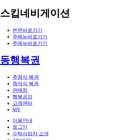
스킵네비게이션
본문바로가기
주메뉴바로가기
주메뉴바로가기
동행복권
추첨식 복권
즉석식 복권
판매점
행복공감
고객센터
MY
이용안내
로그인
수탁사업자 소개
About Us