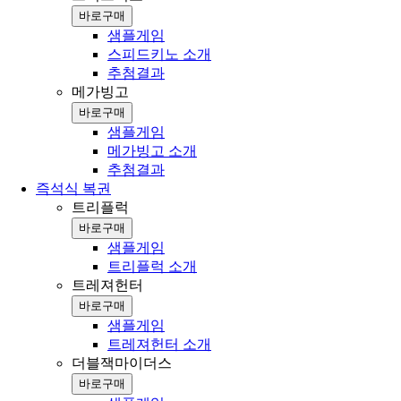
바로구매
샘플게임
스피드키노 소개
추첨결과
메가빙고
바로구매
샘플게임
메가빙고 소개
추첨결과
즉석식 복권
트리플럭
바로구매
샘플게임
트리플럭 소개
트레져헌터
바로구매
샘플게임
트레져헌터 소개
더블잭마이더스
바로구매