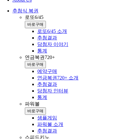
추첨식 복권
로또6/45
바로구매
로또6/45 소개
추첨결과
당첨자 이야기
통계
연금복권720+
바로구매
예약구매
연금복권720+ 소개
추첨결과
당첨자 인터뷰
통계
파워볼
바로구매
샘플게임
파워볼 소개
추첨결과
스피드키노