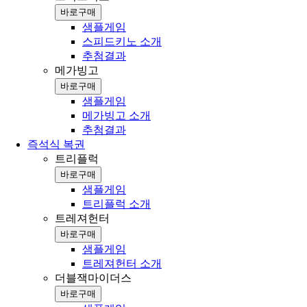
바로구매
샘플게임
스피드키노 소개
추첨결과
메가빙고
바로구매
샘플게임
메가빙고 소개
추첨결과
즉석식 복권
트리플럭
바로구매
샘플게임
트리플럭 소개
트레져헌터
바로구매
샘플게임
트레져헌터 소개
더블잭마이더스
바로구매