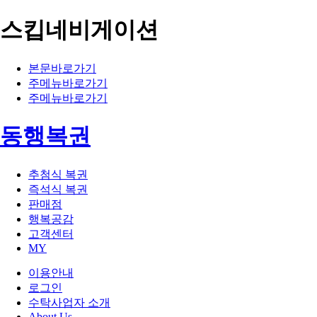
스킵네비게이션
본문바로가기
주메뉴바로가기
주메뉴바로가기
동행복권
추첨식 복권
즉석식 복권
판매점
행복공감
고객센터
MY
이용안내
로그인
수탁사업자 소개
About Us