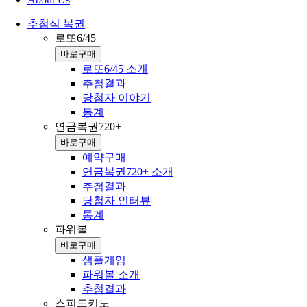
추첨식 복권
로또6/45
바로구매
로또6/45 소개
추첨결과
당첨자 이야기
통계
연금복권720+
바로구매
예약구매
연금복권720+ 소개
추첨결과
당첨자 인터뷰
통계
파워볼
바로구매
샘플게임
파워볼 소개
추첨결과
스피드키노