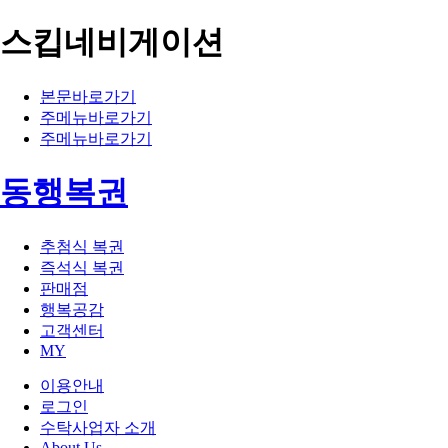
스킵네비게이션
본문바로가기
주메뉴바로가기
주메뉴바로가기
동행복권
추첨식 복권
즉석식 복권
판매점
행복공감
고객센터
MY
이용안내
로그인
수탁사업자 소개
About Us