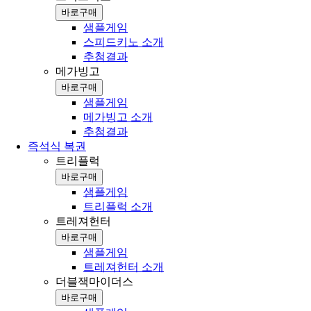
바로구매
샘플게임
스피드키노 소개
추첨결과
메가빙고
바로구매
샘플게임
메가빙고 소개
추첨결과
즉석식 복권
트리플럭
바로구매
샘플게임
트리플럭 소개
트레져헌터
바로구매
샘플게임
트레져헌터 소개
더블잭마이더스
바로구매