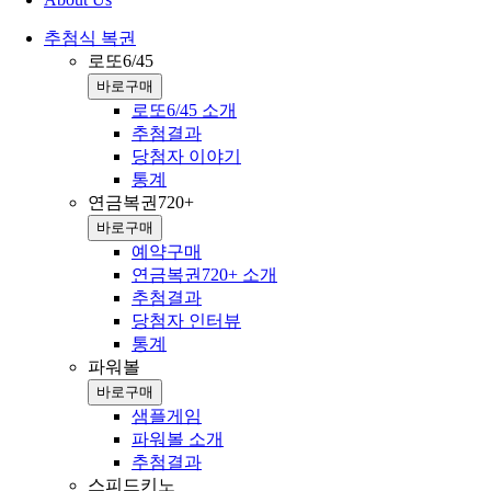
추첨식 복권
로또6/45
바로구매
로또6/45 소개
추첨결과
당첨자 이야기
통계
연금복권720+
바로구매
예약구매
연금복권720+ 소개
추첨결과
당첨자 인터뷰
통계
파워볼
바로구매
샘플게임
파워볼 소개
추첨결과
스피드키노