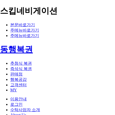
스킵네비게이션
본문바로가기
주메뉴바로가기
주메뉴바로가기
동행복권
추첨식 복권
즉석식 복권
판매점
행복공감
고객센터
MY
이용안내
로그인
수탁사업자 소개
About Us