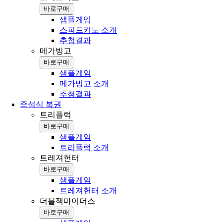
바로구매
샘플게임
스피드키노 소개
추첨결과
메가빙고
바로구매
샘플게임
메가빙고 소개
추첨결과
즉석식 복권
트리플럭
바로구매
샘플게임
트리플럭 소개
트레져헌터
바로구매
샘플게임
트레져헌터 소개
더블잭마이더스
바로구매