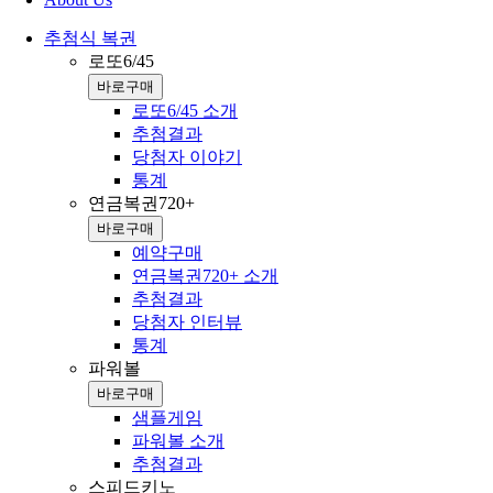
추첨식 복권
로또6/45
바로구매
로또6/45 소개
추첨결과
당첨자 이야기
통계
연금복권720+
바로구매
예약구매
연금복권720+ 소개
추첨결과
당첨자 인터뷰
통계
파워볼
바로구매
샘플게임
파워볼 소개
추첨결과
스피드키노