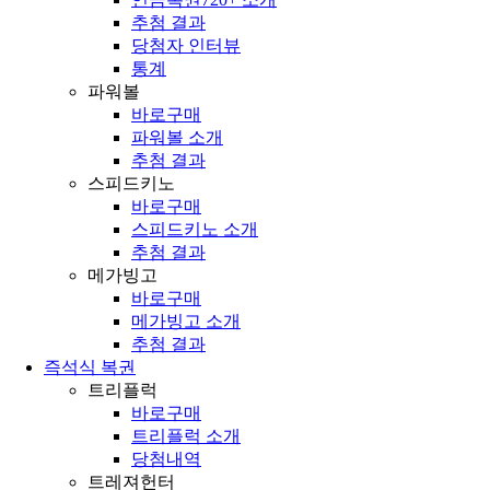
추첨 결과
당첨자 인터뷰
통계
파워볼
바로구매
파워볼 소개
추첨 결과
스피드키노
바로구매
스피드키노 소개
추첨 결과
메가빙고
바로구매
메가빙고 소개
추첨 결과
즉석식 복권
트리플럭
바로구매
트리플럭 소개
당첨내역
트레져헌터