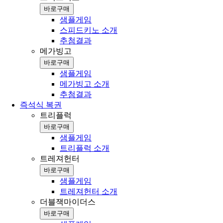
바로구매
샘플게임
스피드키노 소개
추첨결과
메가빙고
바로구매
샘플게임
메가빙고 소개
추첨결과
즉석식 복권
트리플럭
바로구매
샘플게임
트리플럭 소개
트레져헌터
바로구매
샘플게임
트레져헌터 소개
더블잭마이더스
바로구매