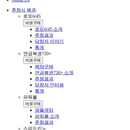
추첨식 복권
로또6/45
바로구매
로또6/45 소개
추첨결과
당첨자 이야기
통계
연금복권720+
바로구매
예약구매
연금복권720+ 소개
추첨결과
당첨자 인터뷰
통계
파워볼
바로구매
샘플게임
파워볼 소개
추첨결과
스피드키노